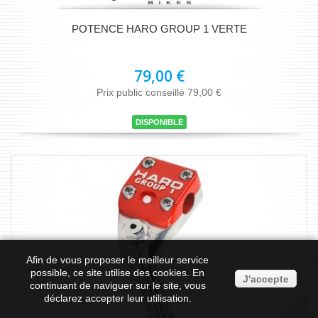
POTENCE HARO GROUP 1 VERTE
79,00 €
Prix public conseillé 79,00 €
DISPONIBLE
Afin de vous proposer le meilleur service
possible, ce site utilise des
cookies
. En
J'accepte
continuant de naviguer sur le site, vous
déclarez accepter leur utilisation.