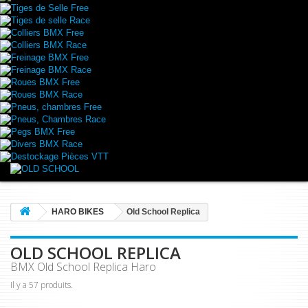
Tiges de Selle Free
Tiges de selle Race
Colliers BMX Free
Colliers BMX Race
Freinage BMX Free
Freinage BMX Race
Roues BMX Free
Roues BMX Race
Pneus, chambres Free
Pneus, Chambres Race
Pegs BMX Free
Divers BMX Race
Destockage Pièces VTT
HARO BIKES
Old School Replica
OLD SCHOOL REPLICA
BMX Old School Replica Haro
Il y a 57 produits.