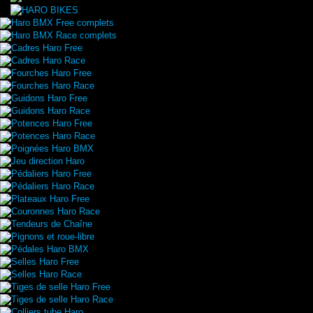
Haro BMX Free complets
Haro BMX Race complets
Cadres Haro Free
Cadres Haro Race
Fourches Haro Free
Fourches Haro Race
Guidons Haro Free
Guidons Haro Race
Potences Haro Free
Potences Haro Race
Poignées Haro BMX
Jeu direction Haro
Pédaliers Haro Free
Pédaliers Haro Race
Plateaux Haro Free
Couronnes Haro Race
Tendeurs de Chaîne
Pignons et roue-libre
Pédales Haro BMX
Selles Haro Free
Selles Haro Race
Tiges de selle Haro Free
Tiges de selle Haro Race
Colliers tube Haro