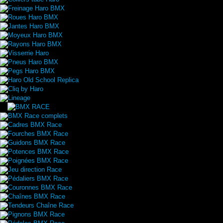
Freinage Haro BMX
Roues Haro BMX
Jantes Haro BMX
Moyeux Haro BMX
Rayons Haro BMX
Visserrie Haro
Pneus Haro BMX
Pegs Haro BMX
Haro Old School Replica
Cliq by Haro
Lineage
BMX Race complets
Cadres BMX Race
Fourches BMX Race
Guidons BMX Race
Potences BMX Race
Poignées BMX Race
Jeu direction Race
Pédaliers BMX Race
Couronnes BMX Race
Chaînes BMX Race
Tendeurs Chaîne Race
Pignons BMX Race