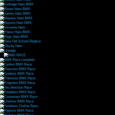
Freinage Haro BMX
Roues Haro BMX
Jantes Haro BMX
Moyeux Haro BMX
Rayons Haro BMX
Visserrie Haro
Pneus Haro BMX
Pegs Haro BMX
Haro Old School Replica
Cliq by Haro
Lineage
BMX Race complets
Cadres BMX Race
Fourches BMX Race
Guidons BMX Race
Potences BMX Race
Poignées BMX Race
Jeu direction Race
Pédaliers BMX Race
Couronnes BMX Race
Chaînes BMX Race
Tendeurs Chaîne Race
Pignons BMX Race