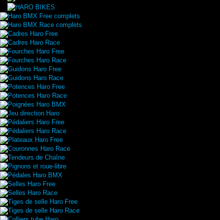
Haro BMX Free complets
Haro BMX Race complets
Cadres Haro Free
Cadres Haro Race
Fourches Haro Free
Fourches Haro Race
Guidons Haro Free
Guidons Haro Race
Potences Haro Free
Potences Haro Race
Poignées Haro BMX
Jeu direction Haro
Pédaliers Haro Free
Pédaliers Haro Race
Plateaux Haro Free
Couronnes Haro Race
Tendeurs de Chaîne
Pignons et roue-libre
Pédales Haro BMX
Selles Haro Free
Selles Haro Race
Tiges de selle Haro Free
Tiges de selle Haro Race
Colliers tube Haro