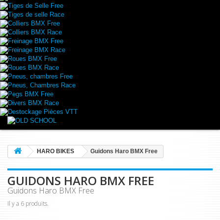
Tiges de Selle Free
Tiges de selle Race
Colliers BMX Free
Colliers BMX Race
Freinage BMX Free
Freinage BMX Race
Roues BMX Free
Roues BMX Race
Pneus, chambres Free
Pneus, Chambres Race
Pegs BMX Free
Divers BMX Race
Destockage Pièces VTT
HARO BIKES
Guidons Haro BMX Free
GUIDONS HARO BMX FREE
Guidons Haro BMX Free
Il y a 6 produits.