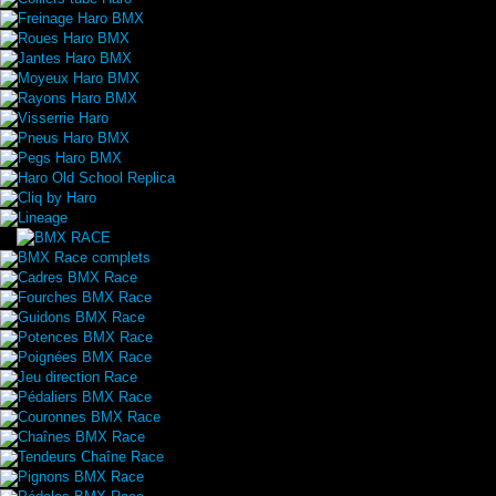
Freinage Haro BMX
Roues Haro BMX
Jantes Haro BMX
Moyeux Haro BMX
Rayons Haro BMX
Visserrie Haro
Pneus Haro BMX
Pegs Haro BMX
Haro Old School Replica
Cliq by Haro
Lineage
BMX Race complets
Cadres BMX Race
Fourches BMX Race
Guidons BMX Race
Potences BMX Race
Poignées BMX Race
Jeu direction Race
Pédaliers BMX Race
Couronnes BMX Race
Chaînes BMX Race
Tendeurs Chaîne Race
Pignons BMX Race