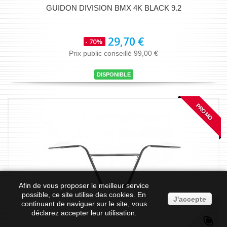
GUIDON DIVISION BMX 4K BLACK 9.2
29,70 €
- 70%
Prix public conseillé 99,00 €
DISPONIBLE
PROMO
Afin de vous proposer le meilleur service
possible, ce site utilise des
cookies
. En
J'accepte
continuant de naviguer sur le site, vous
déclarez accepter leur utilisation.