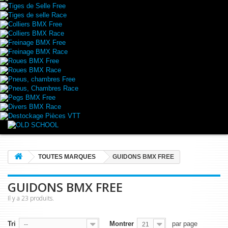
Tiges de Selle Free
Tiges de selle Race
Colliers BMX Free
Colliers BMX Race
Freinage BMX Free
Freinage BMX Race
Roues BMX Free
Roues BMX Race
Pneus, chambres Free
Pneus, Chambres Race
Pegs BMX Free
Divers BMX Race
Destockage Pièces VTT
TOUTES MARQUES
GUIDONS BMX FREE
GUIDONS BMX FREE
Il y a 23 produits.
Tri
Montrer
par page
--
21