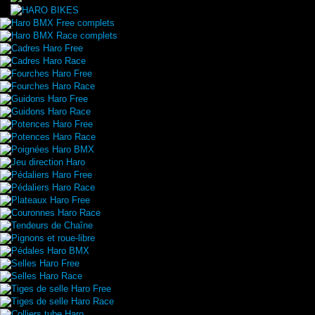
Haro BMX Free complets
Haro BMX Race complets
Cadres Haro Free
Cadres Haro Race
Fourches Haro Free
Fourches Haro Race
Guidons Haro Free
Guidons Haro Race
Potences Haro Free
Potences Haro Race
Poignées Haro BMX
Jeu direction Haro
Pédaliers Haro Free
Pédaliers Haro Race
Plateaux Haro Free
Couronnes Haro Race
Tendeurs de Chaîne
Pignons et roue-libre
Pédales Haro BMX
Selles Haro Free
Selles Haro Race
Tiges de selle Haro Free
Tiges de selle Haro Race
Colliers tube Haro