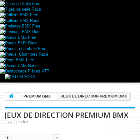
Tiges de Selle Free
Tiges de selle Race
Colliers BMX Free
Colliers BMX Race
Freinage BMX Free
Freinage BMX Race
Roues BMX Free
Roues BMX Race
Pneus, chambres Free
Pneus, Chambres Race
Pegs BMX Free
Divers BMX Race
Destockage Pièces VTT
PREMIUM BMX
JEUX DE DIRECTION PREMIUM BMX
JEUX DE DIRECTION PREMIUM BMX
Il y a 1 produit.
Tri
--