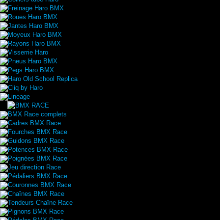
Freinage Haro BMX
Roues Haro BMX
Jantes Haro BMX
Moyeux Haro BMX
Rayons Haro BMX
Visserrie Haro
Pneus Haro BMX
Pegs Haro BMX
Haro Old School Replica
Cliq by Haro
Lineage
BMX Race complets
Cadres BMX Race
Fourches BMX Race
Guidons BMX Race
Potences BMX Race
Poignées BMX Race
Jeu direction Race
Pédaliers BMX Race
Couronnes BMX Race
Chaînes BMX Race
Tendeurs Chaîne Race
Pignons BMX Race