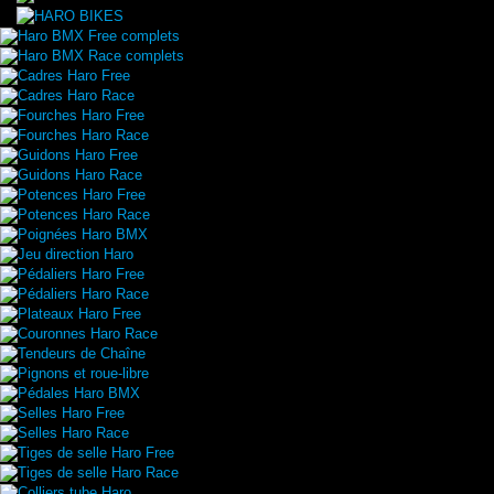
Haro BMX Free complets
Haro BMX Race complets
Cadres Haro Free
Cadres Haro Race
Fourches Haro Free
Fourches Haro Race
Guidons Haro Free
Guidons Haro Race
Potences Haro Free
Potences Haro Race
Poignées Haro BMX
Jeu direction Haro
Pédaliers Haro Free
Pédaliers Haro Race
Plateaux Haro Free
Couronnes Haro Race
Tendeurs de Chaîne
Pignons et roue-libre
Pédales Haro BMX
Selles Haro Free
Selles Haro Race
Tiges de selle Haro Free
Tiges de selle Haro Race
Colliers tube Haro